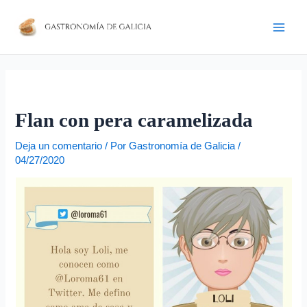
Ir
Navegación
D
Main
al
de
i
Men
contenido
entradas
r
e
c
c
Flan con pera caramelizada
i
Deja un comentario
/ Por
Gastronomía de Galicia
/
ó
04/27/2020
n
d
e
c
o
r
r