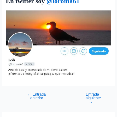
En twitter soy
@
loroma61
←
Entrada
Entrada
anterior
siguiente
→