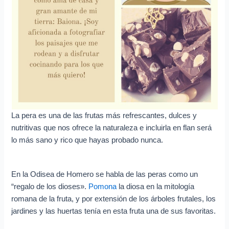
e
o
e
l
e
c
t
r
La pera es una de las frutas más refrescantes, dulces y
ó
nutritivas que nos ofrece la naturaleza e incluirla en flan será
n
lo más sano y rico que hayas probado nunca.
i
c
En la Odisea de Homero se habla de las peras como un
o
“regalo de los dioses».
Pomona
la diosa en la mitología
romana de la fruta, y por extensión de los árboles frutales, los
jardines y las huertas tenía en esta fruta una de sus favoritas.