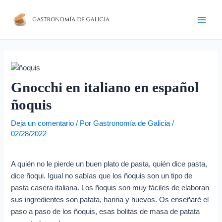
Ir
Navegación
D
Main
al
de
i
Men
contenido
entradas
r
e
c
c
Gnocchi en italiano en español
i
ñoquis
ó
n
Deja un comentario
/ Por
Gastronomía de Galicia
/
02/28/2022
d
e
A quién no le pierde un buen plato de pasta, quién dice pasta,
c
dice ñoqui. Igual no sabías que los ñoquis son un tipo de
o
pasta casera italiana. Los ñoquis son muy fáciles de elaboran
r
sus ingredientes son patata, harina y huevos. Os enseñaré el
r
paso a paso de los ñoquis, esas bolitas de masa de patata