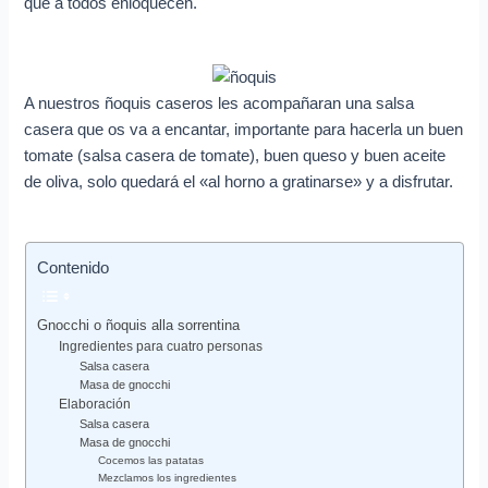
e
que a todos enloquecen.
o
e
l
A nuestros ñoquis caseros les acompañaran una salsa
e
casera que os va a encantar, importante para hacerla un buen
tomate (salsa casera de tomate), buen queso y buen aceite
c
de oliva, solo quedará el «al horno a gratinarse» y a disfrutar.
t
r
ó
Contenido
n
i
Gnocchi o ñoquis alla sorrentina
Ingredientes para cuatro personas
c
Salsa casera
o
Masa de gnocchi
Elaboración
Salsa casera
Masa de gnocchi
Cocemos las patatas
Mezclamos los ingredientes