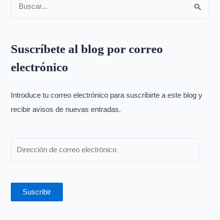
B
u
s
Suscríbete al blog por correo
c
electrónico
a
r
p
Introduce tu correo electrónico para suscribirte a este blog y
o
recibir avisos de nuevas entradas.
r
:
Suscribir