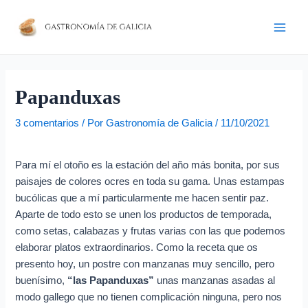
Ir
Navegación
D
Main
al
de
i
Men
contenido
entradas
r
e
c
Papanduxas
c
3 comentarios
/ Por
Gastronomía de Galicia
/
11/10/2021
i
ó
Para mí el otoño es la estación del año más bonita, por sus
n
paisajes de colores ocres en toda su gama. Unas estampas
d
bucólicas que a mí particularmente me hacen sentir paz.
e
Aparte de todo esto se unen los productos de temporada,
c
como setas, calabazas y frutas varias con las que podemos
elaborar platos extraordinarios. Como la receta que os
o
presento hoy, un postre con manzanas muy sencillo, pero
r
buenísimo,
“las Papanduxas”
unas manzanas asadas al
r
modo gallego que no tienen complicación ninguna, pero nos