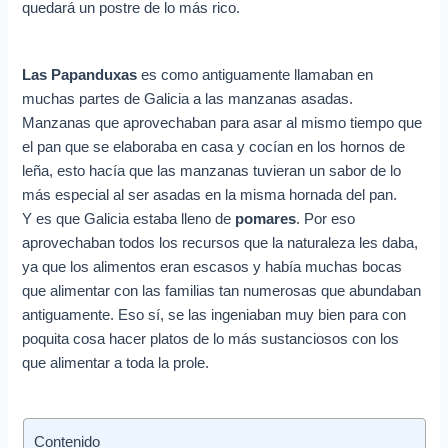
e
quedará un postre de lo más rico.
o
e
Las Papanduxas
es como antiguamente llamaban en
l
muchas partes de Galicia a las manzanas asadas.
e
Manzanas que aprovechaban para asar al mismo tiempo que
c
el pan que se elaboraba en casa y cocían en los hornos de
leña, esto hacía que las manzanas tuvieran un sabor de lo
t
más especial al ser asadas en la misma hornada del pan.
r
Y es que Galicia estaba lleno de
pomares
. Por eso
ó
aprovechaban todos los recursos que la naturaleza les daba,
n
ya que los alimentos eran escasos y había muchas bocas
i
que alimentar con las familias tan numerosas que abundaban
antiguamente. Eso sí, se las ingeniaban muy bien para con
c
poquita cosa hacer platos de lo más sustanciosos con los
o
que alimentar a toda la prole.
Contenido