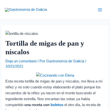
Ir
Navegación
D
Main
al
de
i
Men
contenido
entradas
r
e
c
c
Tortilla de migas de pan y
i
níscalos
ó
n
Deja un comentario
/ Por
Gastronomía de Galicia
/
10/21/2021
d
e
Esta receta tortilla de migas de pan y níscalos, me lleva a mi
c
niñez y no solo cuando estoy elaborando el plato porque los
o
recuerdos de la niñez ya nacen en el monte buscando el
r
ingrediente estrella. Nos encantan las setas ya había
r
compartido
una receta con
boletus
el otro día, la receta de