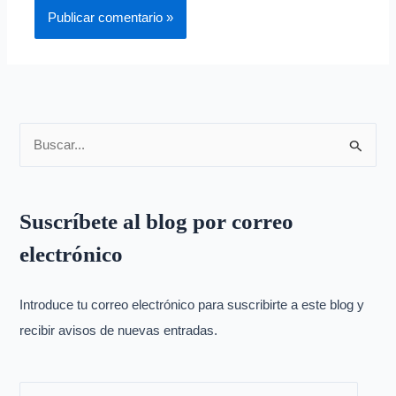
B
u
s
Suscríbete al blog por correo
c
electrónico
a
r
p
Introduce tu correo electrónico para suscribirte a este blog y
o
recibir avisos de nuevas entradas.
r
: