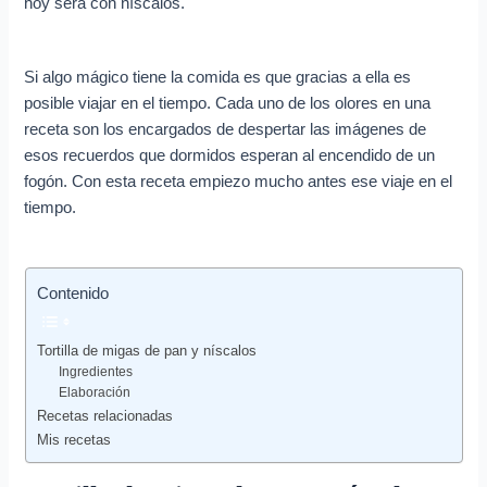
e
hoy será con níscalos.
o
e
Si algo mágico tiene la comida es que gracias a ella es
l
posible viajar en el tiempo. Cada uno de los olores en una
e
receta son los encargados de despertar las imágenes de
esos recuerdos que dormidos esperan al encendido de un
c
fogón. Con esta receta empiezo mucho antes ese viaje en el
t
tiempo.
r
ó
n
Contenido
i
c
Tortilla de migas de pan y níscalos
Ingredientes
o
Elaboración
Recetas relacionadas
Mis recetas