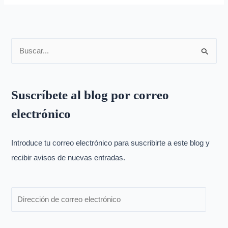
B
u
s
Suscríbete al blog por correo
c
electrónico
a
r
p
Introduce tu correo electrónico para suscribirte a este blog y
o
recibir avisos de nuevas entradas.
r
: