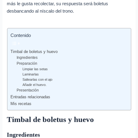
e
más le gusta recolectar, su respuesta será boletus
o
desbancando al níscalo del trono.
e
l
Contenido
e
c
Timbal de boletus y huevo
t
Ingredientes
r
Preparación
Limpiar las setas
ó
Laminarlas
Saltearlas con el ajo
n
Añadir el huevo.
i
Presentación
Entradas relacionadas
c
Mis recetas
o
Timbal de boletus y huevo
Ingredientes