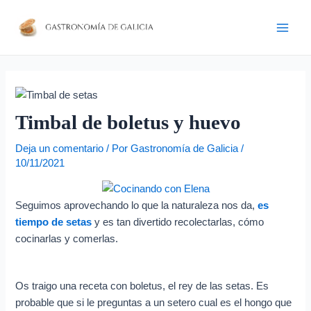
Ir
Navegación
D
Main
al
de
i
Men
contenido
entradas
r
e
c
c
Timbal de boletus y huevo
i
Deja un comentario
/ Por
Gastronomía de Galicia
/
ó
10/11/2021
n
d
Seguimos aprovechando lo que la naturaleza nos da,
es
e
tiempo de setas
y es tan divertido recolectarlas, cómo
c
cocinarlas y comerlas.
o
r
Os traigo una receta con boletus, el rey de las setas. Es
r
probable que si le preguntas a un setero cual es el hongo que