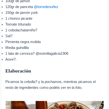
100gr de jamón
120gr de panceta
@torredenuñez
150gr de jamón york
1 chorizo picante
Tomate triturado
1 cebolachatamiño?
Sal?
Pimienta negra molida
Media guindilla
1 lata de cerveza? @estrellagalicia1906
Aove?.
Elaboración
Picamos la cebolla? y la pochamos, mientras picamos el
resto de ingredientes como podéis ver en la foto.