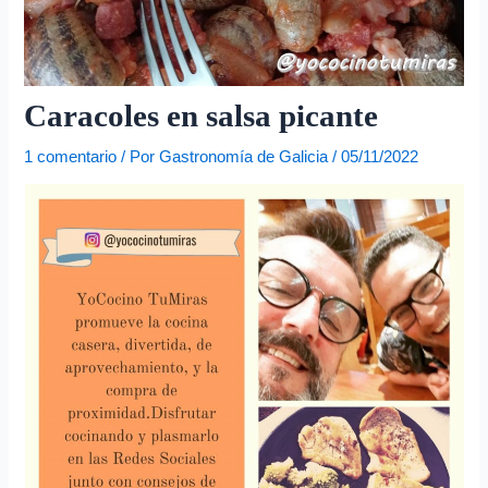
e
o
e
l
Caracoles en salsa picante
e
1 comentario
/ Por
Gastronomía de Galicia
/
05/11/2022
c
t
r
ó
n
i
c
o