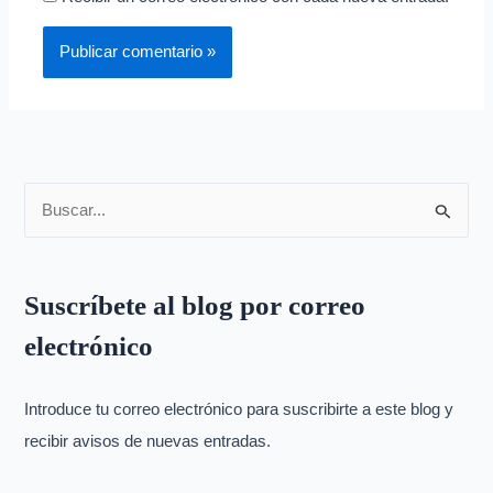
B
u
s
Suscríbete al blog por correo
c
electrónico
a
r
p
Introduce tu correo electrónico para suscribirte a este blog y
o
recibir avisos de nuevas entradas.
r