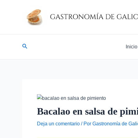
Ir
Navegación
al
de
contenido
entradas
Buscar
Inicio
Bacalao en salsa de pim
Deja un comentario
/ Por
Gastronomía de Gali