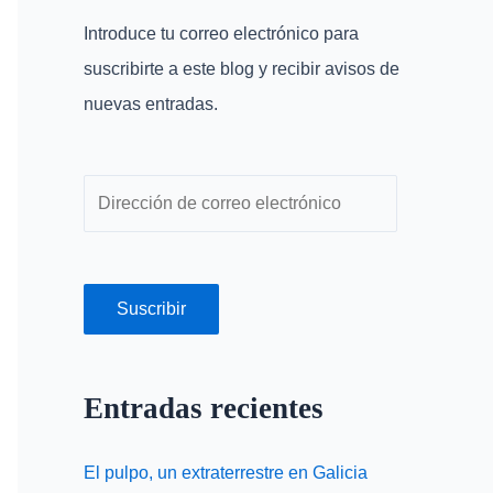
r
r
Introduce tu correo electrónico para
p
e
suscribirte a este blog y recibir avisos de
o
o
nuevas entradas.
r
e
:
l
e
c
t
r
Suscribir
ó
n
Entradas recientes
i
c
El pulpo, un extraterrestre en Galicia
o