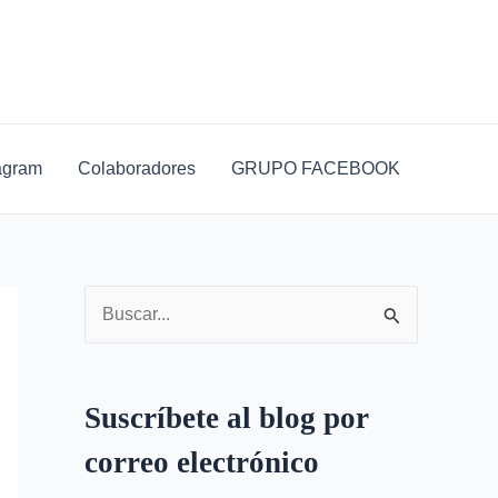
D
i
r
e
c
agram
Colaboradores
GRUPO FACEBOOK
c
i
ó
n
B
d
u
e
s
c
Suscríbete al blog por
c
o
correo electrónico
a
r