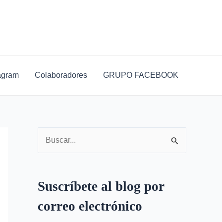
D
i
r
e
c
agram
Colaboradores
GRUPO FACEBOOK
c
i
ó
n
B
d
u
e
s
c
Suscríbete al blog por
c
o
correo electrónico
a
r