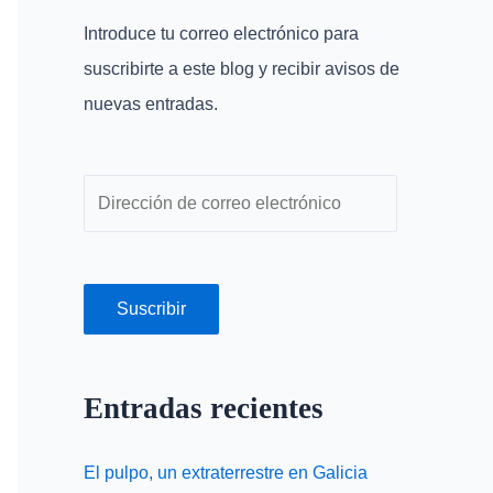
r
r
Introduce tu correo electrónico para
p
e
suscribirte a este blog y recibir avisos de
o
o
nuevas entradas.
r
e
:
l
e
c
t
r
Suscribir
ó
n
Entradas recientes
i
c
El pulpo, un extraterrestre en Galicia
o