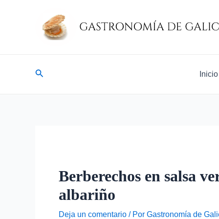
Ir
Navegación
al
de
contenido
entradas
Buscar
Inicio
Berberechos en salsa ver
albariño
Deja un comentario
/ Por
Gastronomía de Gali