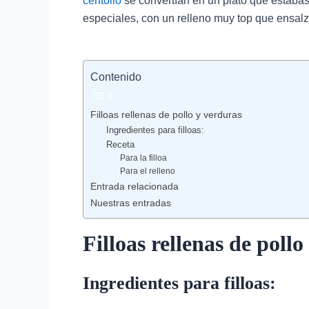
centollo
se convertían en un plato que estaba
especiales, con un relleno muy top que ensalza
Contenido
Filloas rellenas de pollo y verduras
Ingredientes para filloas:
Receta
Para la filloa
Para el relleno
Entrada relacionada
Nuestras entradas
Filloas rellenas de poll
Ingredientes para filloas: