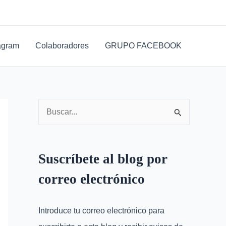
D
i
r
agram
Colaboradores
GRUPO FACEBOOK
e
c
c
i
B
ó
u
n
s
d
Suscríbete al blog por
c
e
correo electrónico
a
c
r
o
Introduce tu correo electrónico para
p
r