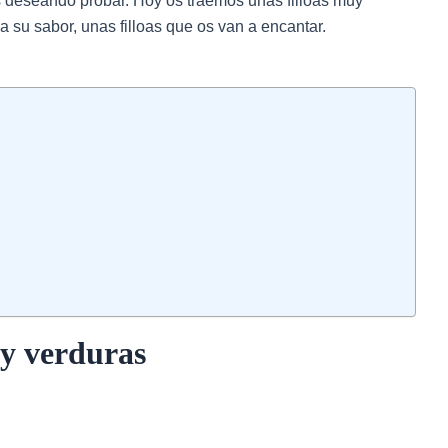
s deseando probar. Hoy os traemos unas filloas muy
 su sabor, unas filloas que os van a encantar.
o y verduras