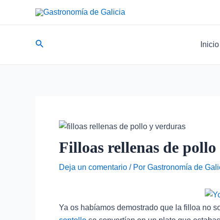
Ir
Navegación
al
de
contenido
entradas
Buscar
Inicio
Filloas rellenas de poll
Deja un comentario
/ Por
Gastronomía de Gali
Ya os habíamos demostrado que la filloa no so