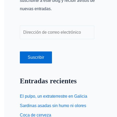
suscribirte a este blog y recibir avisos de
o
r
nuevas entradas.
r
e
:
o
e
l
e
c
Suscribir
t
r
ó
Entradas recientes
n
i
El pulpo, un extraterrestre en Galicia
c
Sardinas asadas sin humo ni olores
o
Coca de cerveza