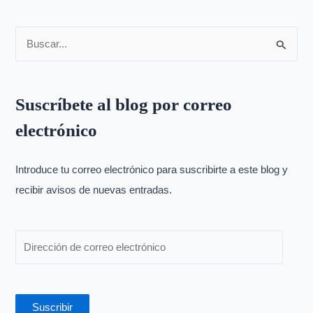
B
u
s
Suscríbete al blog por correo
c
electrónico
a
r
p
Introduce tu correo electrónico para suscribirte a este blog y
o
recibir avisos de nuevas entradas.
r
:
Suscribir