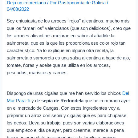
e
Deja un comentario
/ Por
Gastronomía de Galicia
/
o
04/08/2022
e
Soy entusiasta de los arroces “rojos” alicantinos, mucho más
l
que los “amarillos” valencianos (que son deliciosos), creo que
e
los arroces alicantinos mejoran en sabor al añadirle la
salmorreta, que es la que les proporciona ese color rojo tan
c
característico. Ya lo expliqué en alguna otra receta, la
t
salmorreta o samorreta es una salsa alicantina a base de ajo,
r
tomate, ñoras y aceite que se utiliza en los arroces,
ó
pescados, mariscos y carnes.
n
i
Dispongo de unas cigalas que me han servido los chicos
Del
c
Mar Para Ti
y de
sepia de Redondela
que he comprado ayer
o
en el mercado de Cangas. Con estos ingredientes voy a
preparar un arroz con sepia y cigalas que es para chuparse
los dedos. Lleva su trabajo, pues son varias elaboraciones
que empiezo el día de ayer, pero creerme, merece la pena
hacer un gran plato para agasajar a la familia o amigos.