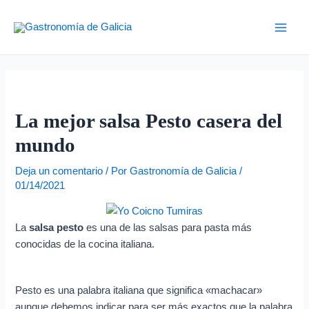
Ir
Navegación
D
Main
al
de
i
Men
contenido
entradas
r
e
c
c
La mejor salsa Pesto casera del
i
mundo
ó
n
Deja un comentario
/ Por
Gastronomía de Galicia
/
01/14/2021
d
e
La
salsa pesto
es una de las salsas para pasta más
c
conocidas de la cocina italiana.
o
r
r
Pesto es una palabra italiana que significa «machacar»
aunque debemos indicar para ser más exactos que la palabra