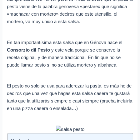
e
pesto viene de la palabra genovesa «pestare» que significa
o
«machacar con mortero» deciros que este utensilio, el
e
mortero, va muy unido a esta salsa.
l
e
Es tan importantísima esta salsa que en Génova nace el
c
Consorzio dil Pesto
y este vela porque se conserve la
t
receta original, y de manera tradicional. En fin que no se
r
puede llamar pesto si no se utiliza mortero y albahaca.
ó
n
El pesto no solo se usa para aderezar la pasta, es más he de
i
deciros que una vez que hagas esta salsa casera te gustará
c
tanto que la utilizarás siempre o casi siempre (prueba incluirla
en una pizza casera o ensalada…)
o