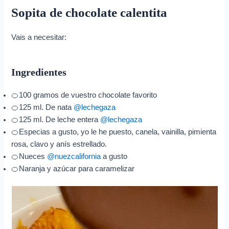
Sopita de chocolate calentita
Vais a necesitar:
Ingredientes
🍊100 gramos de vuestro chocolate favorito
🍊125 ml. De nata
@lechegaza
🍊125 ml. De leche entera
@lechegaza
🍊Especias a gusto, yo le he puesto, canela, vainilla, pimienta
rosa, clavo y anís estrellado.
🍊Nueces
@nuezcalifornia
a gusto
🍊Naranja y azúcar para caramelizar